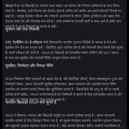
Wiz9
में हर नए खिलाड़ी का स्वागत उदार साइन-अप बोनस और निरंतर प्रमोशन्स के साथ किया
जाता है। कैशबैक, फ्री स्पिन्स और रीलोड ऑफर्स अर्जित करें जबकि आप हमारे लॉयल्टी टियर्स पर
चढ़ते हैं। प्रमुख क्रिकेट सीज़न और त्योहारी आयोजनों के दौरान, विशेष टूर्नामेंट्स और डबल रिवार्ड
डेज़ हर सत्र को और रोमांचक बना देते हैं। सभी प्रमोशन्स पारदर्शी शर्तों के साथ आते हैं ताकि आप
आसानी से अपने रिवार्ड्स का आनंद ले सकें।
भुगतान और तेज़ निकासी
UPI
,
नेटबैंकिंग
और
ई-वॉलेट्स
जैसी विश्वसनीय भारतीय भुगतान विधियों के माध्यम से तेज़ और
सुरक्षित लेन-देन का अनुभव करें। डिपॉज़िट तुरंत प्रोसेस होते हैं और निकासी बिना किसी छिपे शुल्क
के जल्दी स्वीकृत की जाती है। Wiz9 हर खिलाड़ी को वास्तविक समय ट्रैकिंग और 24/7 सहायता
के साथ एक सुरक्षित और पारदर्शी बैंकिंग अनुभव प्रदान करता है।
सुरक्षित, जिम्मेदार और निष्पक्ष गेमिंग
Wiz9 जिम्मेदार गेमिंग प्रथाओं को बढ़ावा देता है, जैसे डिपॉज़िट सीमाएँ, सेल्फ-एक्सक्लूज़न टूल्स और
रियलिटी चेक्स। हमारा प्लेटफ़ॉर्म सुरक्षित एन्क्रिप्शन, खाता सत्यापन और लाइसेंस प्राप्त गेमिंग
तकनीक का उपयोग करके निष्पक्ष खेल सुनिश्चित करता है। खिलाड़ियों की आयु 18 वर्ष या उससे
अधिक होनी चाहिए। Wiz9 उपयोगकर्ताओं को जिम्मेदारी से खेलने के लिए प्रोत्साहित करता है और
हर समय एक पेशेवर सहायता टीम उपलब्ध रखता है।
भारतीय खिलाड़ी Wiz9 क्यों चुनते हैं
Wiz9 ने विश्वास, नवाचार और खिलाड़ी संतुष्टि पर अपनी प्रतिष्ठा बनाई है। हमारा प्लेटफ़ॉर्म
भारतीय दर्शकों के लिए डिज़ाइन किया गया है, जो सुचारु मोबाइल प्रदर्शन, स्थानीय भुगतान विकल्प
और बहुभाषी ग्राहक सहायता प्रदान करता है। चाहे आपको क्रिकेट बेटिंग, कसीनो क्लासिक्स या