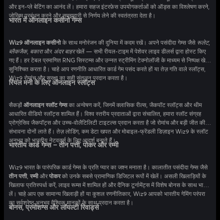
और इन-प्ले बेटिंग का आनंद लें। हमारा सहज इंटरफ़ेस उपयोगकर्ताओं को ऑड्स का विश्लेषण करने,
जोखिम प्रबंधन करने और समझदारी से निर्णय लेने की स्वतंत्रता देता है।
भारत में ऑनलाइन कसीनो गेम्स
Wiz9 ऑनलाइन कसीनो
के साथ मनोरंजन की दुनिया में कदम रखें। अपने पसंदीदा गेम्स जैसे
रूलेट
,
ब्लैकजैक
,
बकारा
और
अंदर बाहर
खेलें — सभी रीयल-टाइम में पेशेवर लाइव डीलर्स द्वारा होस्ट किए
गए हैं। हर टेबल प्रमाणित RNG सिस्टम्स और उन्नत स्ट्रीमिंग टेक्नोलॉजी के माध्यम से निष्पक्ष खेल
सुनिश्चित करता है। चाहे आप रणनीति आधारित कार्ड गेम पसंद करते हों या तेज़ गति वाले स्लॉट्स,
Wiz9 रोमांच और सुरक्षा का सही संतुलन प्रदान करता है।
रियल मनी के लिए ऑनलाइन स्लॉट्स
सैकड़ों
ऑनलाइन स्लॉट गेम्स
का अन्वेषण करें, जिनमें क्लासिक रील्स, जैकपॉट स्लॉट्स और थीम
आधारित वीडियो स्लॉट्स शामिल हैं। विश्व स्तरीय प्रदाताओं द्वारा संचालित, हमारा स्लॉट संग्रह
प्रोग्रेसिव जैकपॉट्स और उच्च-वोलैटिलिटी टाइटल्स प्रदान करता है जो रोमांच और बड़ी जीत की
संभावना दोनों लाते हैं। तेज़ लोडिंग, कम डेटा खपत और मोबाइल-फ्रेंडली डिज़ाइन Wiz9 के स्लॉट
अनुभव को भारतीय नेटवर्क्स के लिए आदर्श बनाते हैं।
भारतीय कार्ड गेम्स – तीन पत्ती, पोकर और रम्मी
Wiz9 भारत के पारंपरिक कार्ड गेम्स के प्रति प्यार का जश्न मनाता है। कालातीत पसंदीदा गेम्स जैसे
तीन पत्ती
,
रम्मी
और
पोकर
को उनके सबसे प्रामाणिक डिजिटल रूपों में खेलें। असली खिलाड़ियों के
खिलाफ प्रतिस्पर्धा करें, लाइव रूम्स में शामिल हों और दैनिक टूर्नामेंट्स में विशेष बोनस के साथ भाग
लें। चाहे आप एक सामान्य खिलाड़ी हों या कुशल रणनीतिकार, Wiz9 आपको भारतीय गेमिंग परंपरा
का सर्वश्रेष्ठ अनुभव वैश्विक मानकों के साथ प्रदान करता है।
बोनस, प्रमोशन्स और लॉयल्टी रिवार्ड्स