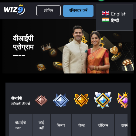
लॉगिन
रजिस्टर करें
English
हिन्दी
वीआईपी
प्रोग्राम
वीआईपी
लॉयल्टी टीयर्स
वीआईपी
कोई
सिल्वर
गोल्ड
प्लैटिनम
डायमंड
स्तर
नहीं