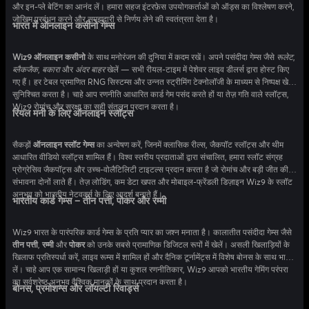
और इन-प्ले बेटिंग का आनंद लें। हमारा सहज इंटरफ़ेस उपयोगकर्ताओं को ऑड्स का विश्लेषण करने,
जोखिम प्रबंधन करने और समझदारी से निर्णय लेने की स्वतंत्रता देता है।
भारत में ऑनलाइन कसीनो गेम्स
Wiz9 ऑनलाइन कसीनो
के साथ मनोरंजन की दुनिया में कदम रखें। अपने पसंदीदा गेम्स जैसे
रूलेट
,
ब्लैकजैक
,
बकारा
और
अंदर बाहर
खेलें — सभी रीयल-टाइम में पेशेवर लाइव डीलर्स द्वारा होस्ट किए
गए हैं। हर टेबल प्रमाणित RNG सिस्टम्स और उन्नत स्ट्रीमिंग टेक्नोलॉजी के माध्यम से निष्पक्ष खेल
सुनिश्चित करता है। चाहे आप रणनीति आधारित कार्ड गेम पसंद करते हों या तेज़ गति वाले स्लॉट्स,
Wiz9 रोमांच और सुरक्षा का सही संतुलन प्रदान करता है।
रियल मनी के लिए ऑनलाइन स्लॉट्स
सैकड़ों
ऑनलाइन स्लॉट गेम्स
का अन्वेषण करें, जिनमें क्लासिक रील्स, जैकपॉट स्लॉट्स और थीम
आधारित वीडियो स्लॉट्स शामिल हैं। विश्व स्तरीय प्रदाताओं द्वारा संचालित, हमारा स्लॉट संग्रह
प्रोग्रेसिव जैकपॉट्स और उच्च-वोलैटिलिटी टाइटल्स प्रदान करता है जो रोमांच और बड़ी जीत की
संभावना दोनों लाते हैं। तेज़ लोडिंग, कम डेटा खपत और मोबाइल-फ्रेंडली डिज़ाइन Wiz9 के स्लॉट
अनुभव को भारतीय नेटवर्क्स के लिए आदर्श बनाते हैं।
भारतीय कार्ड गेम्स – तीन पत्ती, पोकर और रम्मी
Wiz9 भारत के पारंपरिक कार्ड गेम्स के प्रति प्यार का जश्न मनाता है। कालातीत पसंदीदा गेम्स जैसे
तीन पत्ती
,
रम्मी
और
पोकर
को उनके सबसे प्रामाणिक डिजिटल रूपों में खेलें। असली खिलाड़ियों के
खिलाफ प्रतिस्पर्धा करें, लाइव रूम्स में शामिल हों और दैनिक टूर्नामेंट्स में विशेष बोनस के साथ भाग
लें। चाहे आप एक सामान्य खिलाड़ी हों या कुशल रणनीतिकार, Wiz9 आपको भारतीय गेमिंग परंपरा
का सर्वश्रेष्ठ अनुभव वैश्विक मानकों के साथ प्रदान करता है।
बोनस, प्रमोशन्स और लॉयल्टी रिवार्ड्स