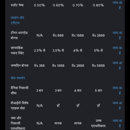
जल्द आ रहा
स्लॉट गेम्स
0.50%
0.60%
0.70%
0.80%
है
उपहार और
ट्रीट्स
टीयर अपग्रेड
जल्द आ रहा
N/A
Rs 888
Rs 1888
Rs 2888
बोनस
है
साप्ताहिक
जल्द आ रहा
2.5% से
3.5% से
4% से
5% से
नकद रिबेट
है
जल्द आ रहा
जन्मदिन बोनस
Rs 388
Rs 1888
Rs 2888
Rs 5888
है
सेवा समर्थन
दैनिक निकासी
जल्द आ रहा
3 बार
3 बार
4 बार
5 बार
सीमा
है
वीआईपी विशेष
जल्द आ रहा
N/A
हाँ
हाँ
हाँ
ग्राहक सेवा
है
जमा और
उच्च
जल्द आ रहा
निकासी
N/A
मानक
मानक
प्राथमिकता
है
प्राथमिकता