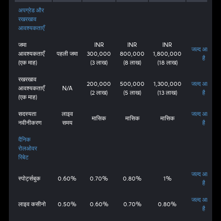
अपग्रेड और
रखरखाव
आवश्यकताएँ
जमा
INR
INR
INR
जल्द आ रहा
आवश्यकताएँ
पहली जमा
300,000
800,000
1,800,000
है
(एक माह)
(3 लाख)
(8 लाख)
(18 लाख)
रखरखाव
200,000
500,000
1,300,000
जल्द आ रहा
आवश्यकताएँ
N/A
(2 लाख)
(5 लाख)
(13 लाख)
है
(एक माह)
सदस्यता
लाइव
जल्द आ रहा
मासिक
मासिक
मासिक
नवीनीकरण
समय
है
दैनिक
रोलओवर
रिबेट
जल्द आ रहा
स्पोर्ट्सबुक
0.60%
0.70%
0.80%
1%
है
जल्द आ रहा
लाइव कसीनो
0.50%
0.60%
0.70%
0.80%
है