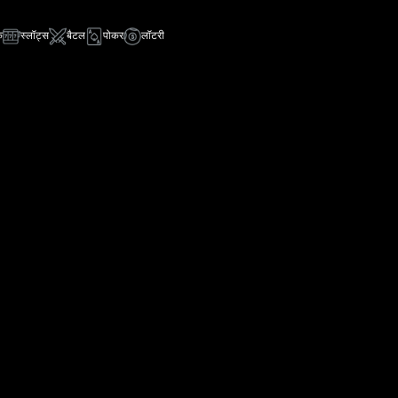
क
स्लॉट्स
बैटल
पोकर
लॉटरी