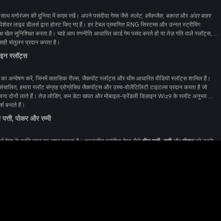
साथ मनोरंजन की दुनिया में कदम रखें। अपने पसंदीदा गेम्स जैसे
रूलेट
,
ब्लैकजैक
,
बकारा
और
अंदर बाहर
 सही संतुलन प्रदान करता है।
इन स्लॉट्स
का अन्वेषण करें, जिनमें क्लासिक रील्स, जैकपॉट स्लॉट्स और थीम आधारित वीडियो स्लॉट्स शामिल हैं।
संग्रह प्रोग्रेसिव जैकपॉट्स और उच्च-वोलैटिलिटी टाइटल्स प्रदान करता है जो
र मोबाइल-फ्रेंडली डिज़ाइन Wiz9 के स्लॉट अनुभव को
श बनाते हैं।
 पत्ती, पोकर और रम्मी
 गेम्स के प्रति प्यार का जश्न मनाता है। कालातीत पसंदीदा गेम्स जैसे
तीन पत्ती
,
रम्मी
और
पोकर
को उनके
े आप एक सामान्य खिलाड़ी हों या कुशल रणनीतिकार, Wiz9 आपको भारतीय गेमिंग परंपरा का सर्वश्रेष्ठ
ाथ प्रदान करता है।
्टी रिवार्ड्स
ागत उदार साइन-अप बोनस और निरंतर प्रमोशन्स के साथ किया जाता है। कैशबैक, फ्री स्पिन्स और
यल्टी टियर्स पर चढ़ते हैं। प्रमुख क्रिकेट सीज़न और त्योहारी आयोजनों के दौरान, विशेष