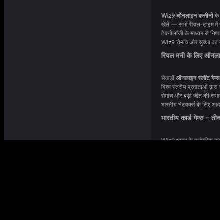
Wiz9 ऑनलाइन कसीनो
के 
खेलें — सभी रीयल-टाइम में पेशेवर लाइव डीलर्स द्वारा होस्ट किए गए हैं। हर टेबल प्रमाणित RNG सिस्टम्स और उन्नत स्ट्रीमिंग
टेक्नोलॉजी के माध्यम से निष्पक्ष खेल सुनिश्चित करता है। चाहे आप रणनीति आधारित कार्ड गेम पसंद करते हों या तेज़ गति वाले स्लॉट्स,
Wiz9 रोमांच और सुरक्षा का
रियल मनी के लिए ऑनला
सैकड़ों
ऑनलाइन स्लॉट गेम्स
विश्व स्तरीय प्रदाताओं द्वारा संचालित, हमारा स्लॉट 
रोमांच और बड़ी जीत की संभावना दोनों लाते हैं। तेज़ लोडिंग, कम डेटा खपत औ
भारतीय नेटवर्क्स के लिए आदर्
भारतीय कार्ड गेम्स – तीन
Wiz9 भारत के पारंपरिक कार्ड
सबसे प्रामाणिक डिजिटल रूपों में खेलें। असली खिलाड़ियों के खिलाफ प्रतिस्पर्धा करें, लाइव रूम्स में शामिल हों और दैनिक टूर्नामेंट्स में
विशेष बोनस के साथ भाग लें। चाह
अनुभव वैश्विक मानकों के स
बोनस, प्रमोशन्स और लॉयल
Wiz9
में हर नए खिलाड़ी का स्व
रीलोड ऑफर्स अर्जित करें जबकि आप हमारे लॉ